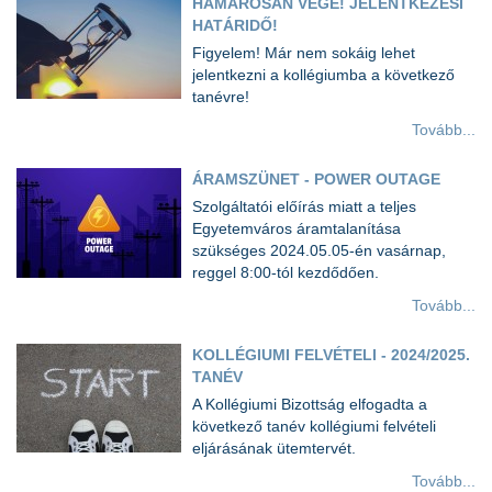
HAMAROSAN VÉGE! JELENTKEZÉSI
HATÁRIDŐ!
Figyelem! Már nem sokáig lehet
jelentkezni a kollégiumba a következő
tanévre!
Tovább...
ÁRAMSZÜNET - POWER OUTAGE
Szolgáltatói előírás miatt a teljes
Egyetemváros áramtalanítása
szükséges 2024.05.05-én vasárnap,
reggel 8:00-tól kezdődően.
Tovább...
KOLLÉGIUMI FELVÉTELI - 2024/2025.
TANÉV
A Kollégiumi Bizottság elfogadta a
következő tanév kollégiumi felvételi
eljárásának ütemtervét.
Tovább...