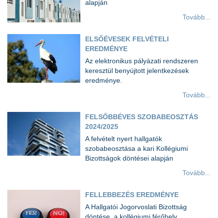
alapján
Tovább...
ELSŐÉVESEK FELVÉTELI
EREDMÉNYE
Az elektronikus pályázati rendszeren
keresztül benyújtott jelentkezések
eredménye.
Tovább...
FELSŐBBÉVES SZOBABEOSZTÁS
2024/2025
A felvételt nyert hallgatók
szobabeosztása a kari Kollégiumi
Bizottságok döntései alapján
Tovább...
FELLEBBEZÉS EREDMÉNYE
A Hallgatói Jogorvoslati Bizottság
döntése, a kollégiumi férőhely