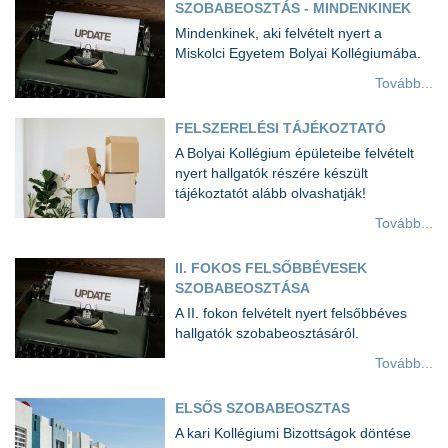
SZOBABEOSZTÁS - MINDENKINEK
Mindenkinek, aki felvételt nyert a
Miskolci Egyetem Bolyai Kollégiumába.
Tovább...
FELSZERELÉSI TÁJÉKOZTATÓ
A Bolyai Kollégium épületeibe felvételt
nyert hallgatók részére készült
tájékoztatót alább olvashatják!
Tovább...
II. FOKOS FELSŐBBÉVESEK
SZOBABEOSZTÁSA
A II. fokon felvételt nyert felsőbbéves
hallgatók szobabeosztásáról.
Tovább...
ELSŐS SZOBABEOSZTAS
A kari Kollégiumi Bizottságok döntése