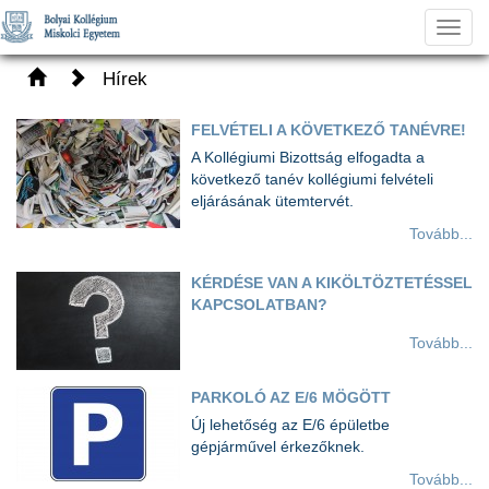
Toggl
navig
Hírek
FELVÉTELI A KÖVETKEZŐ TANÉVRE!
A Kollégiumi Bizottság elfogadta a
következő tanév kollégiumi felvételi
eljárásának ütemtervét.
Tovább...
KÉRDÉSE VAN A KIKÖLTÖZTETÉSSEL
KAPCSOLATBAN?
Tovább...
PARKOLÓ AZ E/6 MÖGÖTT
Új lehetőség az E/6 épületbe
gépjárművel érkezőknek.
Tovább...