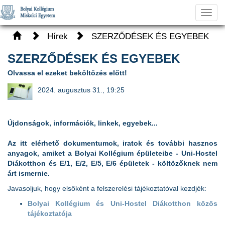
Toggl
navig
Hírek
SZERZŐDÉSEK ÉS EGYEBEK
SZERZŐDÉSEK ÉS EGYEBEK
Olvassa el ezeket beköltözés előtt!
2024. augusztus 31., 19:25
Újdonságok, információk, linkek, egyebek...
Az itt elérhető dokumentumok, iratok és további hasznos
anyagok, amiket a Bolyai Kollégium épületeibe - Uni-Hostel
Diákotthon és E/1, E/2, E/5, E/6 épületek - költözőknek nem
árt ismernie.
Javasoljuk, hogy elsőként a felszerelési tájékoztatóval kezdjék:
Bolyai Kollégium és Uni-Hostel Diákotthon közös
tájékoztatója