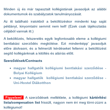
Minden új és már tapasztalt kollégistának javasoljuk az alábbi
dokumentumok és szabályzatok tanulmányozását.
Az itt található iratokból a beköltözéskor mindenki kap saját
példányt, kinyomtatni semmit nem kell! (Ezek csak tájékoztatás
céljából vannak itt.)
A beköltözés, felszerelés egyik legfontosabb eleme a kollégiumi
bentlakási szerződés megkötése. Ezt mindenképp' javasoljuk
előre átolvasni, és a felmerült kérdéseket feltenni a beköltözést
segítő kollégánknak a kitöltés és aláírás előtt.
Szerződések/Contracts
magyar hallgatók kollégiumi bentlakási szerződése -
Bolyai Kollégium
magyar hallgatók kollégiumi bentlakási szerződése -
Uni-Hostel Diákotthon
Figyelem!
A szerződések melléklete, a kollégiumi
kártérítési
lista/compesation list
frissült, nagyon nem éri meg törni-zúzni a
kollégiumot!