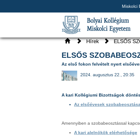
Miskolci
Hírek
ELSŐS S
ELSŐS SZOBABEOS
Az első fokon felvételt nyert elsőév
2024. augusztus 22., 20:35
A kari Kollégiumi Bizottságok dönté
Az elsőévesek szobabeosztás
Amennyiben a szobabeosztással kapcsola
A kari alelnökök elérhetősége