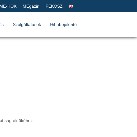
ME-HÖK
MEgazin
FEKOSZ
és
Szolgáltatások
Hibabejelentő
ottság elnökéhez.