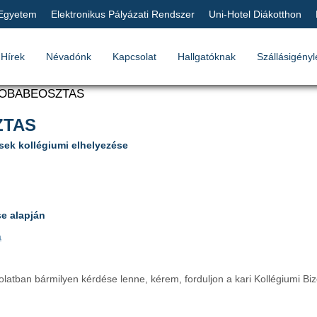
 Egyetem
Elektronikus Pályázati Rendszer
Uni-Hotel Diákotthon
Hírek
Névadónk
Kapcsolat
Hallgatóknak
Szállásigényl
ZOBABEOSZTAS
ZTAS
esek kollégiumi elhelyezése
se alapján
a
tban bármilyen kérdése lenne, kérem, forduljon a kari Kollégiumi Biz