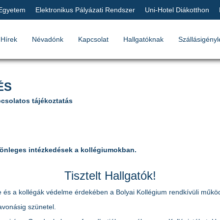
 Egyetem
Elektronikus Pályázati Rendszer
Uni-Hotel Diákotthon
Hírek
Névadónk
Kapcsolat
Hallgatóknak
Szállásigényl
ÉS
csolatos tájékoztatás
lönleges intézkedések a kollégiumokban.
Tisztelt Hallgatók!
és a kollégák védelme érdekében a Bolyai Kollégium rendkívüli működés
avonásig szünetel.