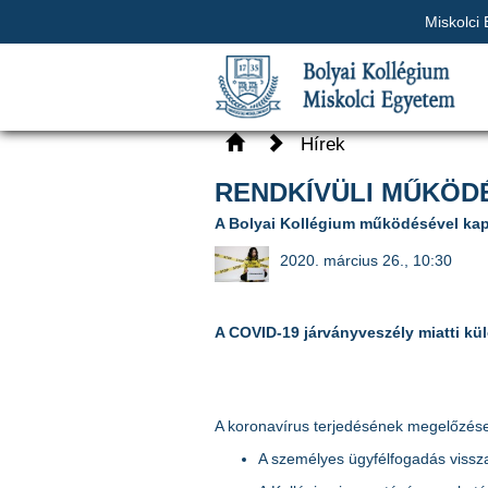
Miskolci
Hírek
RENDKÍVÜLI MŰKÖD
A Bolyai Kollégium működésével kap
2020. március 26., 10:30
A COVID-19 járványveszély miatti kü
A koronavírus terjedésének megelőzése 
A személyes ügyfélfogadás vissz