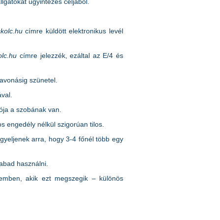
gatókat ügyintézés céljából.
kolc.hu
címre küldött elektronikus levél
olc.hu
címre jelezzék, ezáltal az E/4 és
avonásig szünetel.
val.
kója a szobának van.
s engedély nélkül szigorúan tilos.
gyeljenek arra, hogy 3-4 főnél több egy
zabad használni.
zemben, akik ezt megszegik – különös