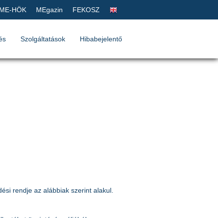
ME-HÖK
MEgazin
FEKOSZ
és
Szolgáltatások
Hibabejelentő
i rendje az alábbiak szerint alakul.