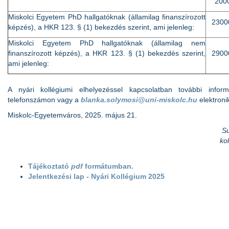
2000
Miskolci Egyetem PhD hallgatóknak (államilag finanszírozott
23000
képzés), a HKR 123. § (1) bekezdés szerint, ami jelenleg:
Miskolci Egyetem PhD hallgatóknak (államilag nem
finanszírozott képzés), a HKR 123. § (1) bekezdés szerint,
29000
ami jelenleg:
A nyári kollégiumi elhelyezéssel kapcsolatban további infor
telefonszámon vagy a
blanka.solymosi@uni-miskolc.hu
elektroni
Miskolc-Egyetemváros, 2025. május 21.
Su
ko
Tájékoztató
pdf
formátumban.
Jelentkezési lap - Nyári Kollégium 2025