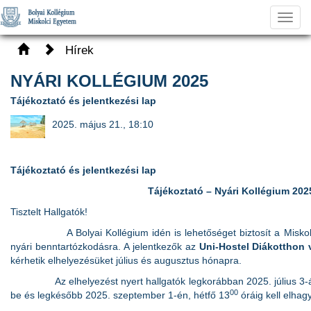
Toggl
navig
Hírek
NYÁRI KOLLÉGIUM 2025
Tájékoztató és jelentkezési lap
2025. május 21., 18:10
Tájékoztató és jelentkezési lap
Tájékoztató
– Nyári Kollégium 202
Tisztelt Hallgatók!
A Bolyai Kollégium idén is lehetőséget biztosít a Miskolci
nyári benntartózkodásra. A jelentkezők az
Uni-Hostel Diákotthon 
kérhetik elhelyezésüket július és augusztus hónapra.
Az elhelyezést nyert hallgatók legkorábban 2025. július 3-
00
be és legkésőbb 2025. szeptember 1-én, hétfő 13
óráig kell elhag