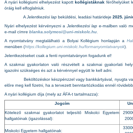
A nyári kollégiumi elhelyezést kapott
kollégistáknak
férőhelyüket l
óráig kell elfoglalniuk.
A
Jelentkezési lap
beküldési, leadási határideje
2025. júni
Nyári elhelyezést kérvényezni a
Jelentkezési lap
e-mailben való me
e-mail címre
blanka.solymosi@uni-miskolc.hu
.
A nyomtatvány megtalálható a Bolyai Kollégium honlapján a
Ha
menüben (
https://kollegium.uni-miskolc.hu/formanyomtatvanyok
).
Jelentkezéseket csak a fenti nyomtatványon fogadunk el!
A szakmai gyakorlaton való részvételt a szakmai gyakorlati hely
igazolni szükséges és azt a kérvénnyel együtt le kell adni.
Beköltözéskor készpénzzel vagy bankkártyával, nyugta vagy s
előre meg kell fizetni, ha a tervezett benntartózkodás ennél rövidebb
A nyári kollégium díja (mely az ÁFA-t tartalmazza):
Jogcím
Un
Kötelező szakmai gyakorlatot teljesítő Miskolci Egyetem
29000
hallgatóinak (igazolással):
2000
33000
Miskolci Egyetem hallgatóinak: