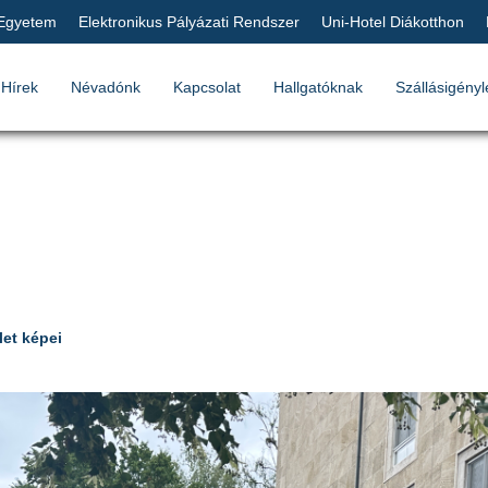
 Egyetem
Elektronikus Pályázati Rendszer
Uni-Hotel Diákotthon
Hírek
Névadónk
Kapcsolat
Hallgatóknak
Szállásigényl
let képei