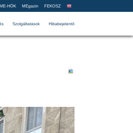
ME-HÖK
MEgazin
FEKOSZ
és
Szolgáltatások
Hibabejelentő