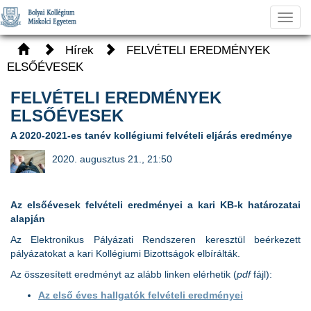
Toggl
navig
Hírek
FELVÉTELI EREDMÉNYEK
ELSŐÉVESEK
FELVÉTELI EREDMÉNYEK
ELSŐÉVESEK
A 2020-2021-es tanév kollégiumi felvételi eljárás eredménye
2020. augusztus 21., 21:50
Az elsőévesek felvételi eredményei a kari KB-k határozatai
alapján
Az Elektronikus Pályázati Rendszeren keresztül beérkezett
pályázatokat a kari Kollégiumi Bizottságok elbírálták.
Az összesített eredményt az alább linken elérhetik (
pdf
fájl):
Az első éves hallgatók felvételi eredményei