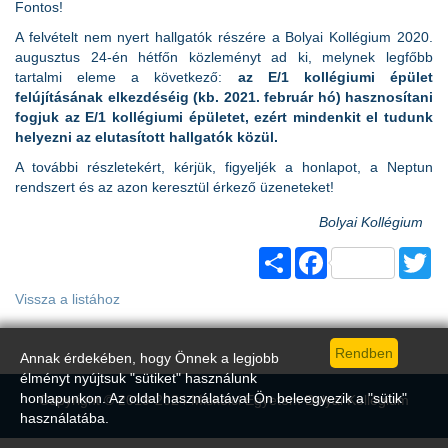
Fontos!
A felvételt nem nyert hallgatók részére a Bolyai Kollégium 2020.
augusztus 24-én hétfőn közleményt ad ki, melynek legfőbb
tartalmi eleme a következő:
az E/1 kollégiumi épület
felújításának elkezdéséig (kb. 2021. február hó) hasznosítani
fogjuk az E/1 kollégiumi épületet, ezért mindenkit el tudunk
helyezni az elutasított hallgatók közül.
A további részletekért, kérjük, figyeljék a honlapot, a Neptun
rendszert és az azon keresztül érkező üzeneteket!
Bolyai Kollégium
Share
Facebook
Tw
Vissza a listához
Annak érdekében, hogy Önnek a legjobb
élményt nyújtsuk "sütiket" használunk
honlapunkon. Az oldal használatával Ön beleegyezik a "sütik"
Copyright © 2019-2024 Miskolci Egyetem Bolyai Kollégium
használatába.