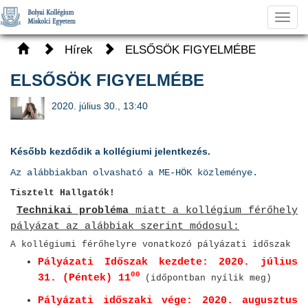
Toggl
navig
Hírek
ELSŐSÖK FIGYELMÉBE
ELSŐSÖK FIGYELMÉBE
2020. július 30., 13:40
Később kezdődik a kollégiumi jelentkezés.
Az alábbiakban olvasható a ME-HÖK közleménye.
Tisztelt Hallgatók!
Technikai probléma
miatt a kollégium férőhely
pályázat az alábbiak szerint módosul
:
A kollégiumi férőhelyre vonatkozó pályázati időszak
Pályázati Időszak kezdete: 2020. július
00
31. (Péntek) 11
(időpontban nyílik meg)
Pályázati időszaki vége: 2020. augusztus