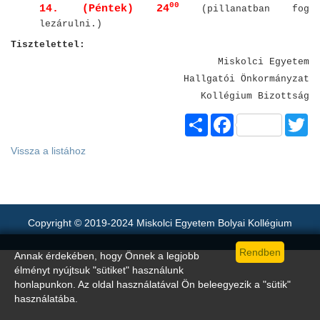
00
14. (Péntek) 24
(pillanatban fog
lezárulni.)
Tisztelettel:
Miskolci Egyetem
Hallgatói Önkormányzat
Kollégium Bizottság
Share
Facebook
Tw
Vissza a listához
Copyright © 2019-2024 Miskolci Egyetem Bolyai Kollégium
Annak érdekében, hogy Önnek a legjobb
élményt nyújtsuk "sütiket" használunk
honlapunkon. Az oldal használatával Ön beleegyezik a "sütik"
használatába.