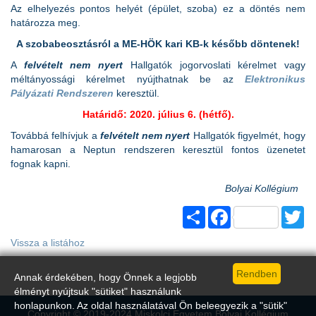
Az elhelyezés pontos helyét (épület, szoba) ez a döntés nem
határozza meg.
A szobabeosztásról a ME-HÖK kari KB-k később döntenek!
A
felvételt nem nyert
Hallgatók jogorvoslati kérelmet vagy
méltányossági kérelmet nyújthatnak be az
Elektronikus
Pályázati Rendszeren
keresztül.
Határidő: 2020. július 6. (hétfő).
Továbbá felhívjuk a
felvételt nem nyert
Hallgatók figyelmét, hogy
hamarosan a Neptun rendszeren keresztül fontos üzenetet
fognak kapni.
Bolyai Kollégium
Share
Facebook
Tw
Vissza a listához
Annak érdekében, hogy Önnek a legjobb
élményt nyújtsuk "sütiket" használunk
honlapunkon. Az oldal használatával Ön beleegyezik a "sütik"
Copyright © 2019-2024 Miskolci Egyetem Bolyai Kollégium