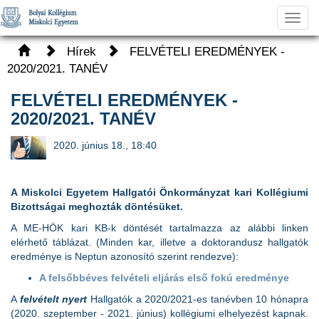
Toggl
navig
Hírek
FELVÉTELI EREDMÉNYEK -
2020/2021. TANÉV
FELVÉTELI EREDMÉNYEK -
2020/2021. TANÉV
2020. június 18., 18:40
A Miskolci Egyetem Hallgatói Önkormányzat kari Kollégiumi
Bizottságai meghozták döntésüket.
A ME-HÖK kari KB-k döntését tartalmazza az alábbi linken
elérhető táblázat. (Minden kar, illetve a doktorandusz hallgatók
eredménye is Neptun azonosító szerint rendezve):
A felsőbbéves felvételi eljárás első fokú eredménye
A
felvételt nyert
Hallgatók a 2020/2021-es tanévben 10 hónapra
(2020. szeptember - 2021. június) kollégiumi elhelyezést kapnak.