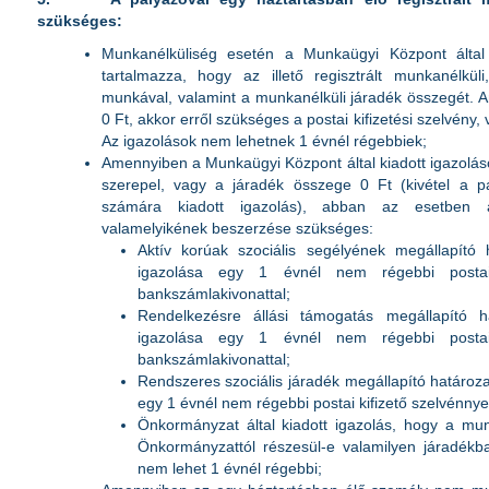
szükséges:
Munkanélküliség esetén a Munkaügyi Központ által ki
tartalmazza, hogy az illető regisztrált munkanélkül
munkával, valamint a munkanélküli járadék összegét.
0 Ft, akkor erről szükséges a postai kifizetési szelvény
Az igazolások nem lehetnek 1 évnél régebbiek;
Amennyiben a Munkaügyi Központ által kiadott igazolá
szerepel, vagy a járadék összege 0 Ft (kivétel a p
számára kiadott igazolás), abban az esetben 
valamelyikének beszerzése szükséges:
Aktív korúak szociális segélyének megállapító 
igazolása egy 1 évnél nem régebbi postai 
bankszámlakivonattal;
Rendelkezésre állási támogatás megállapító h
igazolása egy 1 évnél nem régebbi postai 
bankszámlakivonattal;
Rendszeres szociális járadék megállapító határozat
egy 1 évnél nem régebbi postai kifizető szelvénnye
Önkormányzat által kiadott igazolás, hogy a mun
Önkormányzattól részesül-e valamilyen járadékb
nem lehet 1 évnél régebbi;