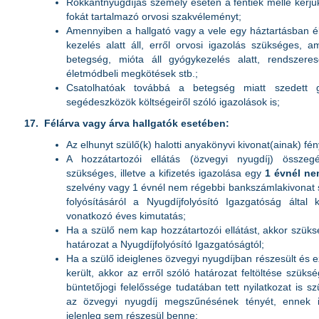
Rokkantnyugdíjas személy esetén a fentiek mellé kérjük
fokát tartalmazó orvosi szakvéleményt;
Amennyiben a hallgató vagy a vele egy háztartásban él
kezelés alatt áll, erről orvosi igazolás szükséges, a
betegség, mióta áll gyógykezelés alatt, rendszere
életmódbeli megkötések stb.;
Csatolhatóak továbbá a betegség miatt szedett g
segédeszközök költségeiről szóló igazolások is;
17.
Félárva vagy árva hallgatók esetében:
Az elhunyt szülő(k) halotti anyakönyvi kivonat(ainak) fé
A hozzátartozói ellátás (özvegyi nyugdíj) összeg
szükséges, illetve a kifizetés igazolása egy
1 évnél ne
szelvény vagy 1 évnél nem régebbi bankszámlakivonat s
folyósításáról a Nyugdíjfolyósító Igazgatóság által k
vonatkozó éves kimutatás;
Ha a szülő nem kap hozzátartozói ellátást, akkor szüksé
határozat a Nyugdíjfolyósító Igazgatóságtól;
Ha a szülő ideiglenes özvegyi nyugdíjban részesült és
került, akkor az erről szóló határozat feltöltése szükség
büntetőjogi felelőssége tudatában tett nyilatkozat is s
az özvegyi nyugdíj megszűnésének tényét, ennek in
jelenleg sem részesül benne;