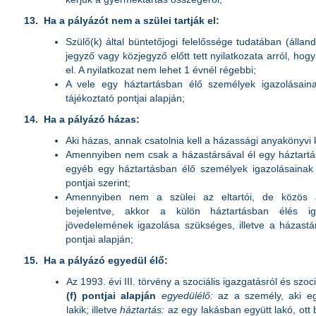
13.
Ha a pályázót nem a szülei tartják el:
Szülő(k) által büntetőjogi felelőssége tudatában (állandó
jegyző vagy közjegyző előtt tett nyilatkozata arról, hog
el. A nyilatkozat nem lehet 1 évnél régebbi;
A vele egy háztartásban élő személyek igazolásaina
tájékoztató pontjai alapján;
14.
Ha a pályázó házas:
Aki házas, annak csatolnia kell a házassági anyakönyvi 
Amennyiben nem csak a házastársával él egy háztartá
egyéb egy háztartásban élő személyek igazolásainak fe
pontjai szerint;
Amennyiben nem a szülei az eltartói, de közös 
bejelentve, akkor a külön háztartásban élés i
jövedelemének igazolása szükséges, illetve a házastár
pontjai alapján;
15.
Ha a pályázó egyedül élő:
Az 1993. évi III. törvény a szociális igazgatásról és szoci
(f) pontjai alapján
egyedülélő:
az a személy, aki e
lakik; illetve
háztartás:
az egy lakásban együtt lakó, ott 