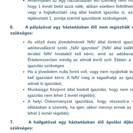
Amennyiben az egy háztartásban élő személy nem munk
hogy 1 évnél belül azzá válik, abban esetben feltölthe
vagy a foglalkoztató cég által kiadott igazolás is, a
tájékoztató 1. pontja szerinti igazolások szükségesek;
6.
A pályázóval egy háztartásban élő nem regisztrált 
szükséges:
Az előző éves jövedelmének NAV által történő igazol
adóbevallásról szóló „NAV igazolást” (NAV által kiállí
területi NAV hivataltól kell kérni, amit az adóbeval
Értelemszerűen mindig az elmúlt évről szól. Ebben a
igazolás szükséges
Ha a jövedelem nulla forint volt, vagy nem nyújtottak b
kell igazolást kérni. A NAV meg is tagadhatja az igaz
adnak ki igazolást;
Munkaügyi Központ által kiadott igazolás, hogy nem re
igazolás nem lehet 1 évnél régebbi);
A helyi Önkormányzat igazolása, hogy részesül-e 
ellátásban a személy, ha igen, akkor mennyi ennek az
lehet 1 évnél régebbi);
7.
A hallgatóval egy háztartásban élő ápolási díjb
szükséges: