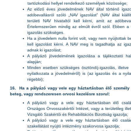
tartózkodási hellyel rendelkező személyek közössége;
Az előző éves jövedelmének NAV által történő igazol
adóbevallásról szóló „NAV igazolást” (NAV által kiállí
területi NAV hivataltól kell kérni, amit az adóbeval
Értelemszerűen mindig az elmúlt évről szól. Ebben a
igazolás szükséges.
Ha a jövedelem nulla forint volt, vagy nem nyújtottak b
kell igazolást kérni. A NAV meg is tagadhatja az igaz
adnak ki igazolást;
A pályázó jövedelmének igazolása a tájékoztató hal
alapján;
Minden esetben szükséges ösztöndíj-igazolás, illetve 
nyilatkozata a jövedelméről) is (az igazolás és a nyi
régebbi);
16.
Ha a pályázó vagy vele egy háztartásban élő személy 
beteg, vagy rendszeresen orvosi kezelésre szorul:
A pályázó vagy a vele egy háztartásban élő csalá
Országos Orvosszakértői Intézet, vagy a területileg ill
Vizsgáló Szakértői és Rehabilitációs Bizottság igazolja;
A pályázó vagy a vele egy háztartásban élő csalá
szakellátást nyújtó intézmény szakorvosa igazolja;