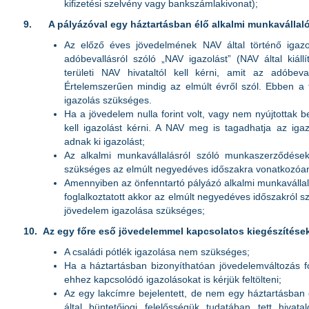
kifizetési szelvény vagy bankszámlakivonat);
9.
A pályázóval egy háztartásban élő alkalmi munkavállal
Az előző éves jövedelmének NAV által történő igazol
adóbevallásról szóló „NAV igazolást” (NAV által kiállí
területi NAV hivataltól kell kérni, amit az adóbeval
Értelemszerűen mindig az elmúlt évről szól. Ebben a
igazolás szükséges.
Ha a jövedelem nulla forint volt, vagy nem nyújtottak b
kell igazolást kérni. A NAV meg is tagadhatja az igaz
adnak ki igazolást;
Az alkalmi munkavállalásról szóló munkaszerződése
szükséges az elmúlt negyedéves időszakra vonatkozóa
Amennyiben az önfenntartó pályázó alkalmi munkavállaló
foglalkoztatott akkor az elmúlt negyedéves időszakról
jövedelem igazolása szükséges;
10.
Az egy főre eső jövedelemmel kapcsolatos kiegészítése
A családi pótlék igazolása nem szükséges;
Ha a háztartásban bizonyíthatóan jövedelemváltozás f
ehhez kapcsolódó igazolásokat is kérjük feltölteni;
Az egy lakcímre bejelentett, de nem egy háztartásban 
által büntetőjogi felelősségük tudatában tett hivata