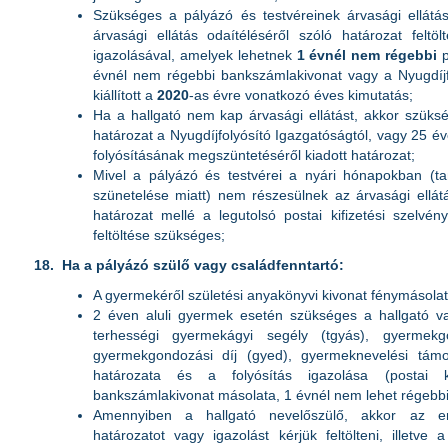
Szükséges a pályázó és testvéreinek árvasági ellátá
árvasági ellátás odaítéléséről szóló határozat feltölté
igazolásával, amelyek lehetnek
1 évnél nem régebbi
p
évnél nem régebbi bankszámlakivonat vagy a Nyugdíjfo
kiállított a
2020
-as évre vonatkozó éves kimutatás;
Ha a hallgató nem kap árvasági ellátást, akkor szüksé
határozat a Nyugdíjfolyósító Igazgatóságtól, vagy 25 éve
folyósításának megszüntetéséről kiadott határozat;
Mivel a pályázó és testvérei a nyári hónapokban (tanu
szünetelése miatt) nem részesülnek az árvasági ellát
határozat mellé a legutolsó postai kifizetési szelvé
feltöltése szükséges;
18.
Ha a pályázó szülő vagy családfenntartó:
A gyermekéről születési anyakönyvi kivonat fénymásolat
2 éven aluli gyermek esetén szükséges a hallgató 
terhességi gyermekágyi segély (tgyás), gyermekg
gyermekgondozási díj (gyed), gyermeknevelési támo
határozata és a folyósítás igazolása (postai k
bankszámlakivonat másolata, 1 évnél nem lehet régebbi
Amennyiben a hallgató nevelőszülő, akkor az er
határozatot vagy igazolást kérjük feltölteni, illetve a