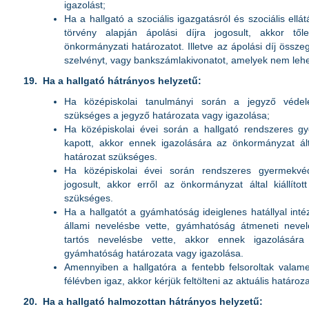
igazolást;
Ha a hallgató a szociális igazgatásról és szociális ellát
törvény alapján ápolási díjra jogosult, akkor tő
önkormányzati határozatot. Illetve az ápolási díj összegé
szelvényt, vagy bankszámlakivonatot, amelyek nem lehe
19.
Ha a hallgató hátrányos helyzetű:
Ha középiskolai tanulmányi során a jegyző védel
szükséges a jegyző határozata vagy igazolása;
Ha középiskolai évei során a hallgató rendszeres g
kapott, akkor ennek igazolására az önkormányzat által
határozat szükséges.
Ha középiskolai évei során rendszeres gyermekvé
jogosult, akkor erről az önkormányzat által kiállítot
szükséges.
Ha a hallgatót a gyámhatóság ideiglenes hatállyal int
állami nevelésbe vette, gyámhatóság átmeneti neve
tartós nevelésbe vette, akkor ennek igazolására 
gyámhatóság határozata vagy igazolása.
Amennyiben a hallgatóra a fentebb felsoroltak valam
félévben igaz, akkor kérjük feltölteni az aktuális határoz
20.
Ha a hallgató halmozottan hátrányos helyzetű: