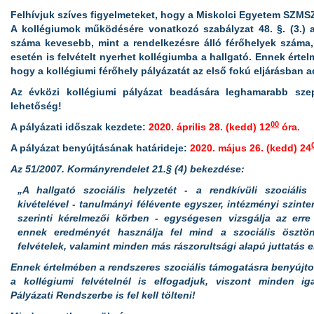
Felhívjuk szíves figyelmeteket, hogy a Miskolci Egyetem SZMSZ. 
A kollégiumok működésére vonatkozó szabályzat 48. §. (3.) a
száma kevesebb, mint a rendelkezésre álló férőhelyek száma,
esetén is felvételt nyerhet kollégiumba a hallgató. Ennek érte
hogy a kollégiumi férőhely pályázatát az első fokú eljárásban a
Az évközi kollégiumi pályázat beadására leghamarabb sze
lehetőség!
00
A pályázati időszak kezdete:
2020. április 28. (kedd) 12
óra.
A pályázat benyújtásának határideje:
2020. május 26. (kedd) 24
Az 51/2007. Kormányrendelet 21.§ (4) bekezdése:
„A hallgató szociális helyzetét - a rendkívüli szociális
kivételével - tanulmányi félévente egyszer, intézményi szinte
szerinti kérelmezői körben - egységesen vizsgálja az erre 
ennek eredményét használja fel mind a szociális ösztön
felvételek, valamint minden más rászorultsági alapú juttatás e
Ennek értelmében a rendszeres szociális támogatásra benyújto
a kollégiumi felvételnél is elfogadjuk, viszont minden ig
Pályázati Rendszerbe is fel kell tölteni!