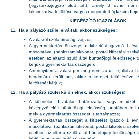
(jegyző/közjegyző előtt tett), amely 3 évnél nem 
lakcímkártya feltöltése vagy a megindított új lakcím beje
KIEGÉSZÍTŐ IGAZOLÁSOK
11.
Ha a pályázó szülei elváltak, akkor szükséges:
A válásról szóló bírósági végzés;
A gyermektartás összegét a kifizetést igazoló 1 évn
másolatával (bankszámlakivonat, postai kifizetési szelv
esetben az eltartó szülő által büntetőjogi felelőssége t
kérjük a gyermektartás összegéről;
Amennyiben a válási per még nem zárult le, illetve 
beadására került sor, akkor a kereset feltöltésével,
feltöltését kérjük;
12.
Ha a pályázó szülei külön élnek, akkor szükséges:
A különélést hivatalos határozattal, vagy mindkét 
közjegyző előtt büntetőjogi felelősség tudatában tett ny
mely a gyermektartás összegét is tartalmazza;
A gyermektartás összegét a kifizetést igazoló 1 évn
másolatával (bankszámlakivonat, postai kifizetési szelv
esetben az eltartó szülő által büntetőjogi felelőssége t
kérjük a gyermektartás összegéről;