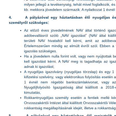
milyen jellegű a tevékenység, tehát mivel foglalkozik, 
kb. mekkora jövedelem származik. A nyilatkozat 1 évnél
4.
A pályázóval egy háztartásban élő nyugdíjas és
személyről szükséges:
Az előző éves jövedelmének NAV által történő igazol
adóbevallásról szóló „NAV igazolást” (NAV által kiállí
területi NAV hivataltól kell kérni, amit az adóbeval
Értelemszerűen mindig az elmúlt évről szól. Ebben a
igazolás szükséges.
Ha a jövedelem nulla forint volt, vagy nem nyújtottak b
kell igazolást kérni. A NAV meg is tagadhatja az igaz
adnak ki igazolást;
A nyugdíjas igazolvány (nyugdíjas törzslap) és egy 1
kifizetési szelvény, vagy elektronikus folyósítás esetén 
1 évnél nem régebbi bankszámlakivonat, vagy az e
Nyugdíjfolyósító Igazgatóság által kiállított a 201
kimutatás,
Rokkantnyugdíjas személy esetén a fentiek mellé kér
Orvosszakértői Intézet által kiállított Orvosszakértői Vé
rokkantság megállapításának idejét, illetve a rokkantság
5.
A pályázóval egy háztartásban élő regisztrált 