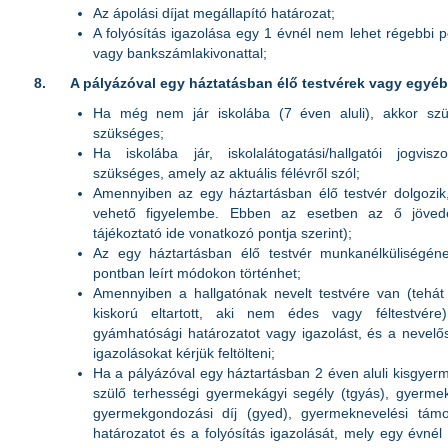
Az ápolási díjat megállapító határozat;
A folyósítás igazolása egy 1 évnél nem lehet régebbi po
vagy bankszámlakivonattal;
8.
A pályázóval egy háztatásban élő testvérek vagy egyéb 
Ha még nem jár iskolába (7 éven aluli), akkor szül
szükséges;
Ha iskolába jár, iskolalátogatási/hallgatói jogvis
szükséges, amely az aktuális félévről szól;
Amennyiben az egy háztartásban élő testvér dolgozik, 
vehető figyelembe. Ebben az esetben az ő jövedel
tájékoztató ide vonatkozó pontja szerint);
Az egy háztartásban élő testvér munkanélküliségén
pontban leírt módokon történhet;
Amennyiben a hallgatónak nevelt testvére van (tehát
kiskorú eltartott, aki nem édes vagy féltestvére
gyámhatósági határozatot vagy igazolást, és a nevelős
igazolásokat kérjük feltölteni;
Ha a pályázóval egy háztartásban 2 éven aluli kisgyerme
szülő terhességi gyermekágyi segély (tgyás), gyerme
gyermekgondozási díj (gyed), gyermeknevelési támo
határozatot és a folyósítás igazolását, mely egy évnél