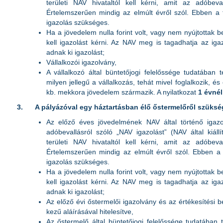
területi NAV hivataltól kell kérni, amit az adóbeval
Értelemszerűen mindig az elmúlt évről szól. Ebben a
igazolás szükséges.
Ha a jövedelem nulla forint volt, vagy nem nyújtottak b
kell igazolást kérni. Az NAV meg is tagadhatja az igaz
adnak ki igazolást;
Vállalkozói igazolvány,
A vállalkozó által büntetőjogi felelőssége tudatában te
milyen jellegű a vállalkozás, tehát mivel foglalkozik, 
kb. mekkora jövedelem származik. A nyilatkozat
1 évnél
3.
A pályázóval egy háztartásban élő őstermelőről szüksé
Az előző éves jövedelmének NAV által történő igazol
adóbevallásról szóló „NAV igazolást” (NAV által kiállí
területi NAV hivataltól kell kérni, amit az adóbeval
Értelemszerűen mindig az elmúlt évről szól. Ebben a
igazolás szükséges.
Ha a jövedelem nulla forint volt, vagy nem nyújtottak b
kell igazolást kérni. Az NAV meg is tagadhatja az igaz
adnak ki igazolást;
Az előző évi őstermelői igazolvány és az értékesítési b
kezű aláírásával hitelesítve,
Az őstermelő által büntetőjogi felelőssége tudatában te