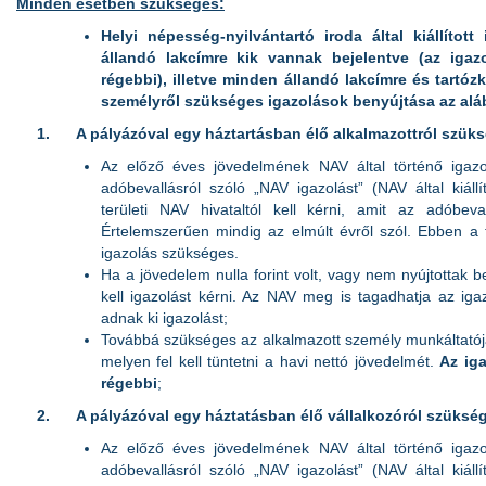
Minden esetben szükséges:
Helyi népesség-nyilvántartó iroda által kiállított
állandó lakcímre kik vannak bejelentve (az iga
régebbi), illetve minden állandó lakcímre és tartózk
személyről szükséges igazolások benyújtása az aláb
1.
A pályázóval egy háztartásban élő alkalmazottról szük
Az előző éves jövedelmének NAV által történő igazol
adóbevallásról szóló „NAV igazolást” (NAV által kiállí
területi NAV hivataltól kell kérni, amit az adóbeval
Értelemszerűen mindig az elmúlt évről szól. Ebben a
igazolás szükséges.
Ha a jövedelem nulla forint volt, vagy nem nyújtottak b
kell igazolást kérni. Az NAV meg is tagadhatja az igaz
adnak ki igazolást;
Továbbá szükséges az alkalmazott személy munkáltatója á
melyen fel kell tüntetni a havi nettó jövedelmét.
Az ig
régebbi
;
2.
A pályázóval egy háztatásban élő vállalkozóról szüksé
Az előző éves jövedelmének NAV által történő igazol
adóbevallásról szóló „NAV igazolást” (NAV által kiállí