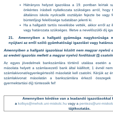
Hátrányos helyzet igazolása a 19. pontban leírtak sz
önkéntes írásbeli nyilatkozata szükséges arról, hogy 
általános iskola nyolcadik osztályán fejezte be vagy 
büntetőjogi felelőssége tudatában jelenti ki.
Ha a hallgatót tartós nevelésbe vették, akkor erről az 
vagy határozata szükséges. Illetve a nevelőszülői díj ig
21.
Amennyiben a hallgató gyámsága nagykorúsága mi
nyújtani az erről szóló gyámhatósági igazolást vagy határoza
Amennyiben a hallgató igazolásai között nem magyar nyelvű 
az eredeti igazolás mellett a magyar nyelvű fordítását
IS
csatolni
Az egyes jövedelmek bankszámlára történő utalása esetén a po
másolata helyett a számlavezető bank által kiállított, 1 évnél ne
számlakivonat/egyenlegértesítő másolatát kell csatolni. Kérjük az 
számlakivonat másolatán a bankszámlára érkező összegek mi
gyermektartási díj) tüntessék fel!
Amennyiben kérdése van a leadandó igazolásokkal 
a
kollsys@mehok.uni-miskolc.hu
vagy a
pentezs@uni-miskol
tájékoztatás.