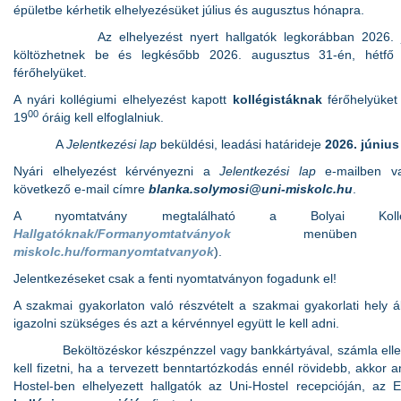
épületbe kérhetik elhelyezésüket július és augusztus hónapra.
Az elhelyezést nyert hallgatók legkorábban 2026. jú
költözhetnek be és legkésőbb 2026. augusztus 31-én, hétfő
férőhelyüket.
A nyári kollégiumi elhelyezést kapott
kollégistáknak
férőhelyüket
00
19
óráig kell elfoglalniuk.
A
Jelentkezési lap
beküldési, leadási határideje
2026. június
Nyári elhelyezést kérvényezni a
Jelentkezési lap
e-mailben va
következő e-mail címre
blanka.solymosi@uni-miskolc.hu
.
A nyomtatvány megtalálható a Bolyai Koll
Hallgatóknak/Formanyomtatványok
menüben
miskolc.hu/formanyomtatvanyok
).
Jelentkezéseket csak a fenti nyomtatványon fogadunk el!
A szakmai gyakorlaton való részvételt a szakmai gyakorlati hely á
igazolni szükséges és azt a kérvénnyel együtt le kell adni.
Beköltözéskor készpénzzel vagy bankkártyával, számla ellené
kell fizetni, ha a tervezett benntartózkodás ennél rövidebb, akkor a
Hostel-ben elhelyezett hallgatók az Uni-Hostel recepcióján, az 