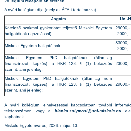
kollégium recepcióján
fizetnek.
A nyári kollégium díja (mely az ÁFA-t tartalmazza):
Jogcím
Uni-H
Kötelező szakmai gyakorlatot teljesítő Miskolci Egyetem
29000,- 
hallgatóinak (igazolással):
2000,- 
33000,- 
Miskolci Egyetem hallgatóinak:
2000,- 
Miskolci Egyetem PhD hallgatóknak (államilag
finanszírozott képzés), a HKR 123. § (1) bekezdés
23000,- 
szerint, ami jelenleg:
Miskolci Egyetem PhD hallgatóknak (államilag nem
finanszírozott képzés), a HKR 123. § (1) bekezdés
29000,- 
szerint, ami jelenleg:
A nyári kollégiumi elhelyezéssel kapcsolatban további informá
telefonszámon vagy a
blanka.solymosi@uni-miskolc.hu
elek
kaphatnak.
Miskolc-Egyetemváros, 2026. május 13.