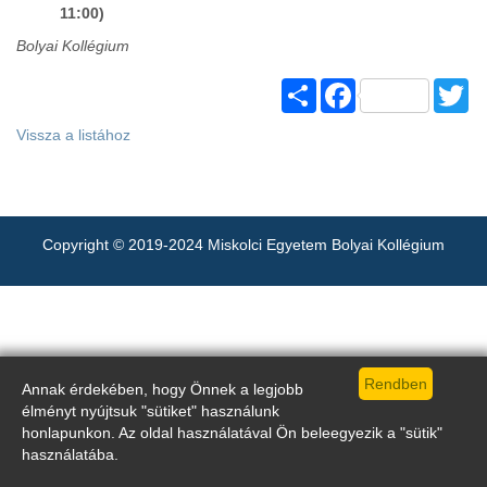
11:00)
Bolyai Kollégium
Share
Facebook
Tw
Vissza a listához
Copyright © 2019-2024 Miskolci Egyetem Bolyai Kollégium
Annak érdekében, hogy Önnek a legjobb
élményt nyújtsuk "sütiket" használunk
honlapunkon. Az oldal használatával Ön beleegyezik a "sütik"
használatába.