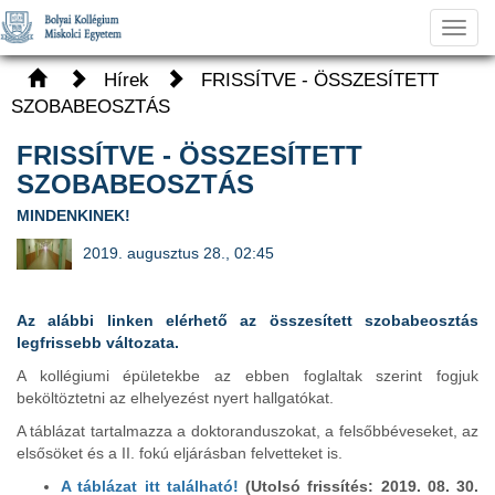
Toggl
navig
Hírek
FRISSÍTVE - ÖSSZESÍTETT
SZOBABEOSZTÁS
FRISSÍTVE - ÖSSZESÍTETT
SZOBABEOSZTÁS
MINDENKINEK!
2019. augusztus 28., 02:45
Az alábbi linken elérhető az összesített szobabeosztás
legfrissebb változata.
A kollégiumi épületekbe az ebben foglaltak szerint fogjuk
beköltöztetni az elhelyezést nyert hallgatókat.
A táblázat tartalmazza a doktoranduszokat, a felsőbbéveseket, az
elsősöket és a II. fokú eljárásban felvetteket is.
A táblázat itt található!
(Utolsó frissítés: 2019. 08. 30.