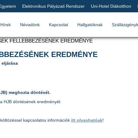
 Egyetem
Elektronikus Pályázati Rendszer
Uni-Hotel Diákotthon
Hírek
Névadónk
Kapcsolat
Hallgatóknak
Szállásigényl
SEK FELLEBBEZÉSÉNEK EREDMÉNYE
EBBEZÉSÉNEK EREDMÉNYE
 eljárása
(HJB) meghozta döntését.
a a HJB döntésének eredményét
eköltözéssel kapcsolatos információk
itt olvashatóak
!