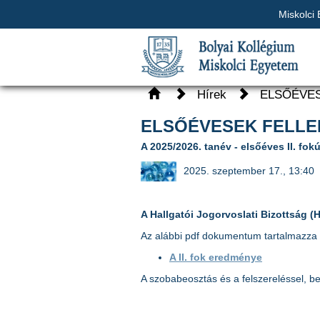
Miskolci
Hírek
ELSŐÉVE
ELSŐÉVESEK FELL
A 2025/2026. tanév - elsőéves II. fokú
2025. szeptember 17., 13:40
A Hallgatói Jogorvoslati Bizottság 
Az alábbi pdf dokumentum tartalmazz
A II. fok eredménye
A szobabeosztás és a felszereléssel, b