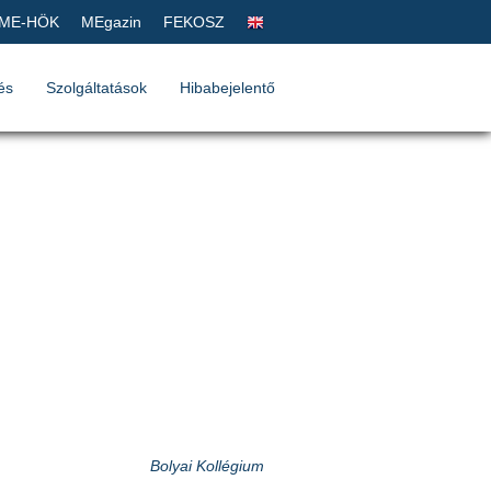
ME-HÖK
MEgazin
FEKOSZ
és
Szolgáltatások
Hibabejelentő
Bolyai Kollégium