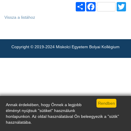
Share
Facebook
Tw
Vissza a listához
Copyright © 2019-2024 Miskolci Egyetem Bolyai Kollégium
Annak érdekében, hogy Önnek a legjobb
élményt nyújtsuk "sütiket" használunk
honlapunkon. Az oldal használatával Ön beleegyezik a "sütik"
használatába.