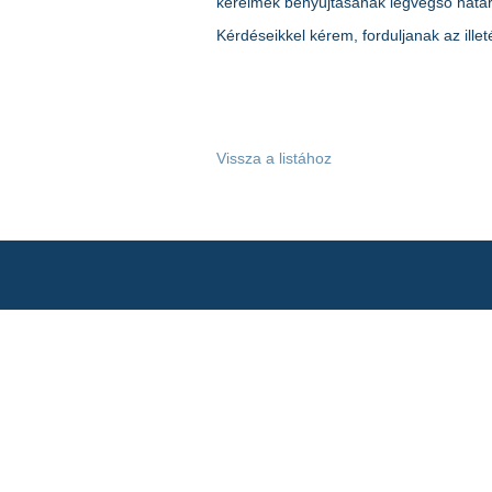
kérelmek benyújtásának legvégső határ
Kérdéseikkel kérem, forduljanak az ille
Vissza a listához