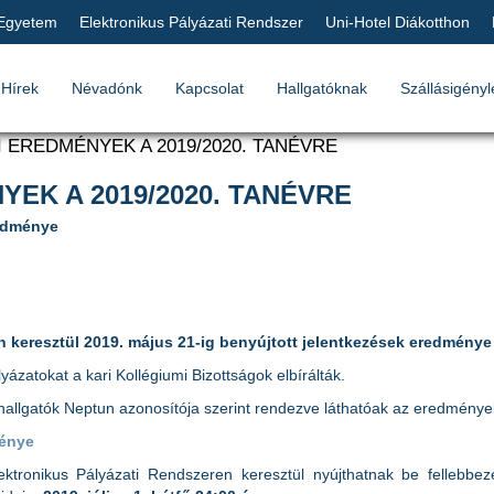
 Egyetem
Elektronikus Pályázati Rendszer
Uni-Hotel Diákotthon
Hírek
Névadónk
Kapcsolat
Hallgatóknak
Szállásigényl
I EREDMÉNYEK A 2019/2020. TANÉVRE
EK A 2019/2020. TANÉVRE
redménye
n keresztül 2019. május 21-ig benyújtott jelentkezések eredménye
ályázatokat a kari Kollégiumi Bizottságok elbírálták.
ó hallgatók Neptun azonosítója szerint rendezve láthatóak az eredménye
ménye
ektronikus Pályázati Rendszeren keresztül nyújthatnak be fellebbez