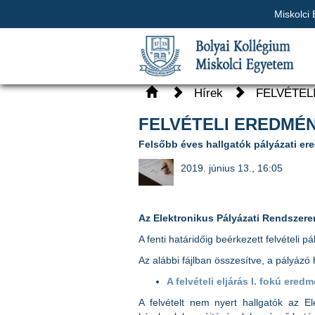
Miskolci
Hírek
FELVÉTEL
FELVÉTELI EREDMÉNY
Felsőbb éves hallgatók pályázati e
2019. június 13., 16:05
Az Elektronikus Pályázati Rendszere
A fenti határidőig beérkezett felvételi p
Az alábbi fájlban összesítve, a pályáz
A felvételi eljárás I. fokú ered
A felvételt nem nyert hallgatók az El