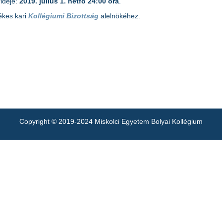
ideje:
2019. július 1. hétfő 24:00 óra
.
tékes kari
Kollégiumi Bizottság
alelnökéhez.
Copyright © 2019-2024 Miskolci Egyetem Bolyai Kollégium