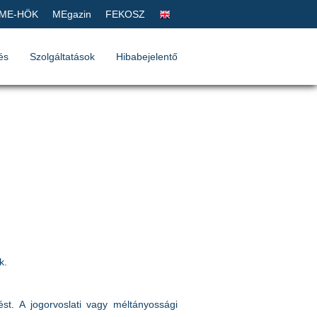
ME-HÖK
MEgazin
FEKOSZ
és
Szolgáltatások
Hibabejelentő
k.
ést. A jogorvoslati vagy méltányossági