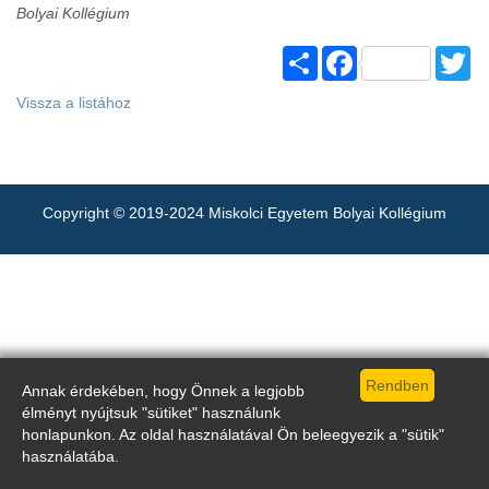
Bolyai Kollégium
Share
Facebook
Tw
Vissza a listához
Copyright © 2019-2024 Miskolci Egyetem Bolyai Kollégium
Annak érdekében, hogy Önnek a legjobb
élményt nyújtsuk "sütiket" használunk
honlapunkon. Az oldal használatával Ön beleegyezik a "sütik"
használatába.