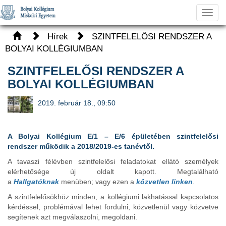
Toggl
navig
Hírek
SZINTFELELŐSI RENDSZER A
BOLYAI KOLLÉGIUMBAN
SZINTFELELŐSI RENDSZER A
BOLYAI KOLLÉGIUMBAN
2019. február 18., 09:50
A Bolyai Kollégium E/1 – E/6 épületében szintfelelősi
rendszer működik a 2018/2019-es tanévtől.
A tavaszi félévben szintfelelősi feladatokat ellátó személyek
elérhetősége új oldalt kapott. Megtalálható
a
Hallgatóknak
menüben; vagy ezen a
közvetlen linken
.
A szintfelelősökhöz minden, a kollégiumi lakhatással kapcsolatos
kérdéssel, problémával lehet fordulni, közvetlenül vagy közvetve
segítenek azt megválaszolni, megoldani.