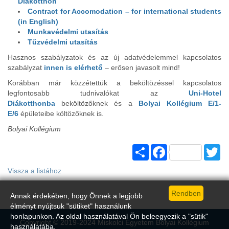
Diákotthon
Contract for Accomodation – for international students
(in English)
Munkavédelmi utasítás
Tűzvédelmi utasítás
Hasznos szabályzatok és az új adatvédelemmel kapcsolatos
szabályzat
innen is elérhető
– erősen javasolt mind!
Korábban már közzétettük a beköltözéssel kapcsolatos
legfontosabb tudnivalókat az
Uni-Hotel
Diákotthonba
beköltözőknek és a
Bolyai Kollégium E/1-
E/6
épületeibe költözőknek is.
Bolyai Kollégium
Share
Facebook
Tw
Vissza a listához
Annak érdekében, hogy Önnek a legjobb
élményt nyújtsuk "sütiket" használunk
honlapunkon. Az oldal használatával Ön beleegyezik a "sütik"
Copyright © 2019-2024 Miskolci Egyetem Bolyai Kollégium
használatába.