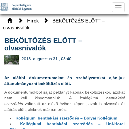
Toggl
navig
Hírek
BEKÖLTÖZÉS ELŐTT –
olvasnivalók
BEKÖLTÖZÉS ELŐTT –
olvasnivalók
2018. augusztus 31., 08:40
Az alábbi dokumentumokat és szabályzatokat ajánljuk
áttanulmányozni beköltözés előtt.
A dokumentumokból saját példányt kapnak beköltözéskor, azokat
nem kell kinyomtatniuk. A
kollégiumi bentlakási
szerződés
változott az előző évihez képest, azok is olvassák át
aláírás előtt, akiknek már ismerős.
Kollégiumi bentlakási szerződés – Bolyai Kollégium
Kollégiumi bentlakási szerződés – Uni-Hotel