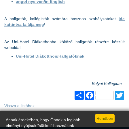
angol nyelven/in English
A hallgatók, kollégisták számára hasznos szabályzatokat
ide
kattintva találja meg
!
Az Uni-Hotel Diákotthonba költöző hallgatók részére készült
weboldal:
Uni-Hotel Diákotthon/Hallgatóknak
Bolyai Kollégium
Share
Facebook
Tw
Vissza a listához
Annak érdekében, hogy Önnek a legjobb
élményt nyújtsuk "sütiket" használunk