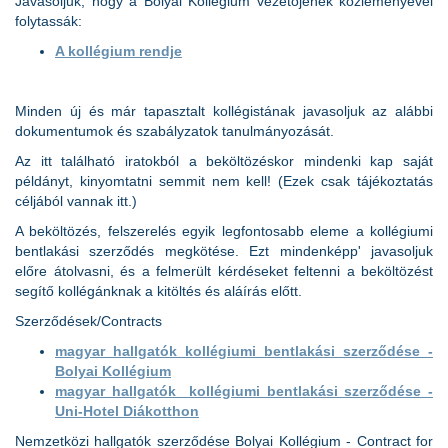
Javasoljuk, hogy a Bolyai Kollégium vezetőjének közleményével
folytassák:
A kollégium rendje
Minden új és már tapasztalt kollégistának javasoljuk az alábbi
dokumentumok és szabályzatok tanulmányozását.
Az itt található iratokból a beköltözéskor mindenki kap saját
példányt, kinyomtatni semmit nem kell! (Ezek csak tájékoztatás
céljából vannak itt.)
A beköltözés, felszerelés egyik legfontosabb eleme a kollégiumi
bentlakási szerződés megkötése. Ezt mindenképp' javasoljuk
előre átolvasni, és a felmerült kérdéseket feltenni a beköltözést
segítő kollégánknak a kitöltés és aláírás előtt.
Szerződések/Contracts
magyar hallgatók kollégiumi bentlakási szerződése -
Bolyai Kollégium
magyar hallgatók kollégiumi bentlakási szerződése -
Uni-Hotel Diákotthon
Nemzetközi hallgatók szerződése Bolyai Kollégium - Contract for