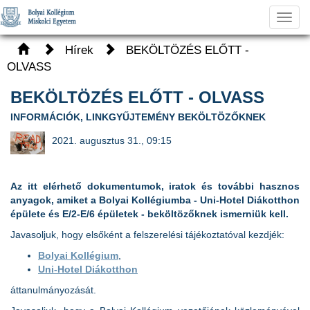
Toggl
navig
Hírek
BEKÖLTÖZÉS ELŐTT -
OLVASS
BEKÖLTÖZÉS ELŐTT - OLVASS
INFORMÁCIÓK, LINKGYŰJTEMÉNY BEKÖLTÖZŐKNEK
2021. augusztus 31., 09:15
Az itt elérhető dokumentumok, iratok és további hasznos
anyagok, amiket a Bolyai Kollégiumba - Uni-Hotel Diákotthon
épülete és E/2-E/6 épületek - beköltözőknek ismerniük kell.
Javasoljuk, hogy elsőként a felszerelési tájékoztatóval kezdjék:
Bolyai Kollégium
,
Uni-Hotel Diákotthon
áttanulmányozását.